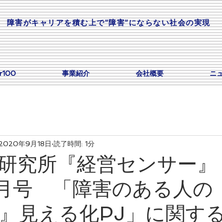
​障害がキャリアを積む上で”障害”にならない社会の実現
or100
事業紹介
会社概要
ニ
2020年9月18日
読了時間: 1分
研究所『経営センサー』
.9月号 「障害のある人の
』見える化PJ」に関す