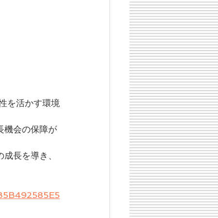
個性を活かす環境
長機会の保障が
の成長を導き、
94B5B492585E5