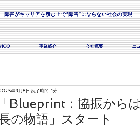
​障害がキャリアを積む上で”障害”にならない社会の実現
or100
事業紹介
会社概要
ニ
2025年9月8日
読了時間: 1分
st「Blueprint：協振か
長の物語」スタート