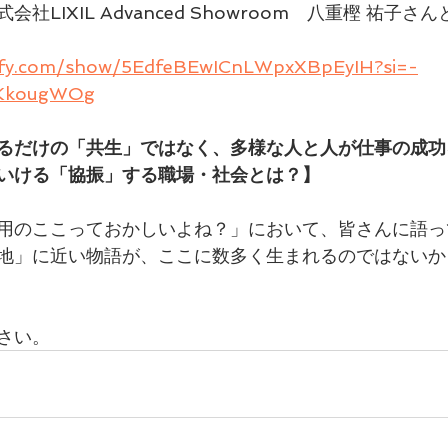
社LIXIL Advanced Showroom　八重樫 祐子さ
tify.com/show/5EdfeBEwICnLWpxXBpEyIH?si=-
KkougWOg
るだけの「共生」ではなく、多様な人と人が仕事の成功
いける「協振」する職場・社会とは？】
用のここっておかしいよね？」において、皆さんに語っ
地」に近い物語が、ここに数多く生まれるのではないか
さい。