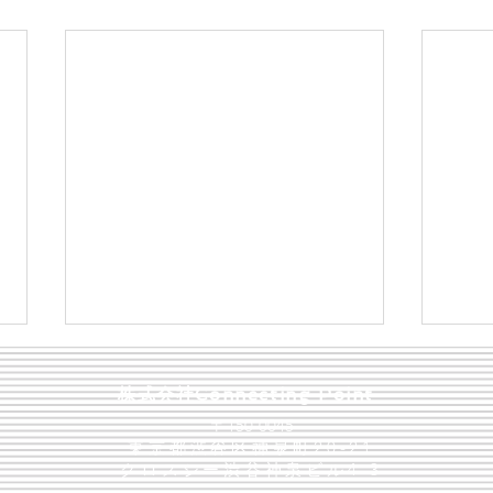
​株式会社Connecting Point
〒150-0045
東京都渋谷区神泉町20-21
​クロスシー渋谷神泉ビル4-3