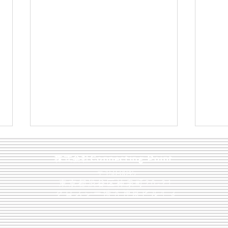
​株式会社Connecting Point
〒150-0045
東京都渋谷区神泉町20-21
​クロスシー渋谷神泉ビル4-3
ソニーで人事・DE&Iを牽引
【レ