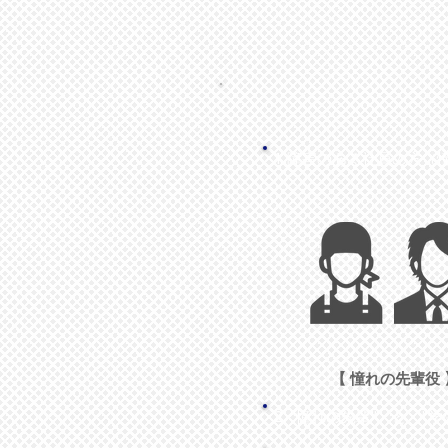
​1. 障害のある社員の
【 憧れの先輩役 
2. ”憧れの先輩” と ​”