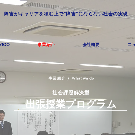
​障害がキャリアを積む上で”障害”にならない社会の実現
or100
事業紹介
会社概要
ニ
​事業紹介 /
What we do
社会課題解決型
出張授業プログラム