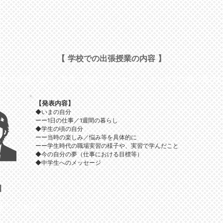
【 学校での出張授業の内容 】
方（憧れの先輩）より、学生に向けたプレゼン
キャリアの振り返り
【発表内容】
◆いまの自分
ーー1日の仕事／1週間の暮らし
◆学生の頃の自分
ーー当時の楽しみ／悩み等を具体的に
ーー学生時代の職場実習の様子や、実習で学んだこと
◆今の自分の夢（仕事における目標等）
◆中学生へのメッセージ
】
学生” の対話