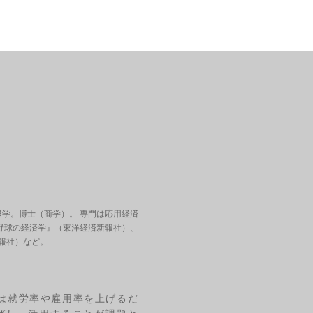
退学。博士（商学）。 専門は応用経済
野球の経済学』（東洋経済新報社）、
報社）など。
は就労率や雇用率を上げるだ