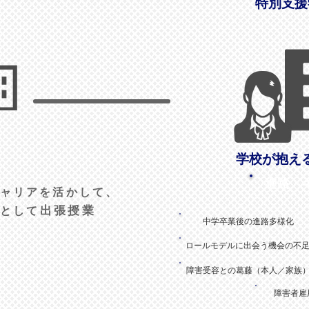
​特別支
学校が抱え
進路・
ャリアを活かして、
”
出張授業
として
中学卒業後の進路多様化
ロールモデルに出会う機会の不
障害受容との葛藤（本人／家族
障害者雇