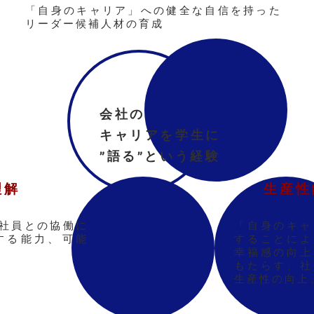
「自身のキャリア」への健全な自信を持った​
リーダー候補人材の育成
会社の代表として
キャリアを学生に
”語る”という経験
理解
生産性
社員との協働に
「自身のキャ
る能力、​可能
することによ
幸福感の向上
もたらす、社
生産性の向上