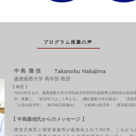
プログラム推薦の声
中 島 隆 信
Takanobu Nakajima
慶應義塾大学 商学部 教授
【 略歴 】
1960年生まれ。慶應義塾大学大学院経済学研究科後期博士課程単位取得
学。著書に、『経済学ではこう考える』（慶応義塾大学出版会）、『高校
『お寺の経済学』 （東洋経済新報社）、『大相撲の経済学』（東洋経済新
【 中島隆信氏からのメッセージ 】
障害児教育と障害者雇用が義務化されて40年。これから